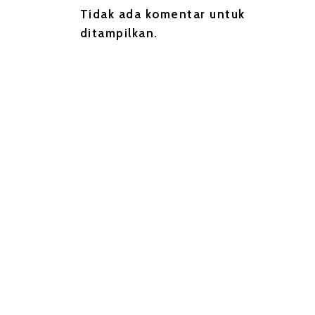
Tidak ada komentar untuk
ditampilkan.