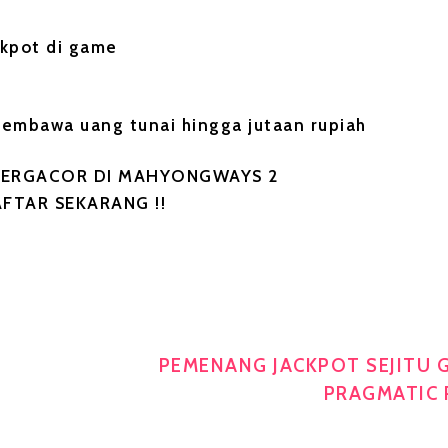
kpot di game
embawa uang tunai hingga jutaan rupiah
TERGACOR DI MAHYONGWAYS 2
AFTAR SEKARANG !!
Next
PEMENANG JACKPOT SEJITU 
post:
PRAGMATIC 