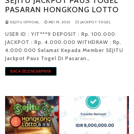
SEJITU JACKPOT PAUS TOGEL
PASARAN HONGKONG LOTTO
SEJITU OFFICIAL
MEI 19, 2025
JACKPOT TOGEL
USER ID : YIT***9 DEPOSIT : Rp. 100.000
JACKPOT : Rp. 4.000.000 WITHDRAW : Rp.
4.000.000 Selamat Kepada Member SEJITU
Jackpot Paus Togel Di Pasaran…
BACA SELENGKAPNYA