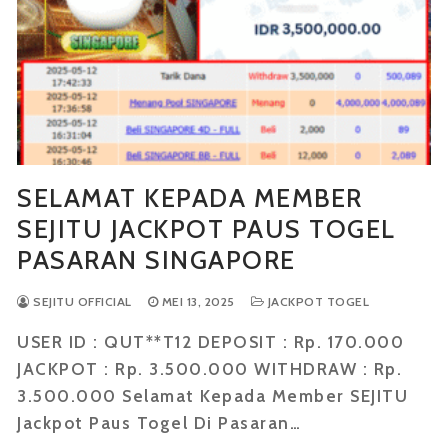
SELAMAT KEPADA MEMBER
SEJITU JACKPOT PAUS TOGEL
PASARAN SINGAPORE
SEJITU OFFICIAL
MEI 13, 2025
JACKPOT TOGEL
USER ID : QUT**T12 DEPOSIT : Rp. 170.000
JACKPOT : Rp. 3.500.000 WITHDRAW : Rp.
3.500.000 Selamat Kepada Member SEJITU
Jackpot Paus Togel Di Pasaran…