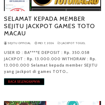
SELAMAT KEPADA MEMBER
SEJITU JACKPOT GAMES TOTO
MACAU
SEJITU OFFICIAL
MEI 7, 2026
JACKPOT TOGEL
USER ID : BA****E DEPOSIT : Rp. 350.058
JACKPOT : Rp. 13.000.000 WITHDRAW : Rp.
13.000.000 Selamat kepada member SEJITU
yang jackpot di games TOTO…
BACA SELENGKAPNYA