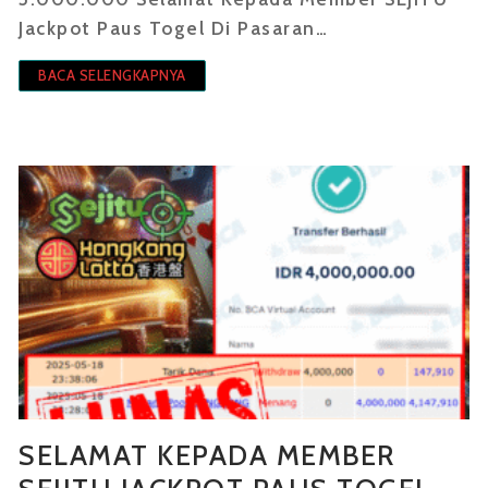
Jackpot Paus Togel Di Pasaran…
BACA SELENGKAPNYA
SELAMAT KEPADA MEMBER