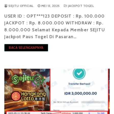
SEJITU OFFICIAL
MEI 13, 2025
JACKPOT TOGEL
USER ID : OPT***123 DEPOSIT : Rp. 100.000
JACKPOT : Rp. 8.000.000 WITHDRAW : Rp.
8.000.000 Selamat Kepada Member SEJITU
Jackpot Paus Togel Di Pasaran…
BACA SELENGKAPNYA