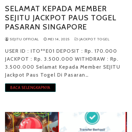
SELAMAT KEPADA MEMBER
SEJITU JACKPOT PAUS TOGEL
PASARAN SINGAPORE
SEJITU OFFICIAL
MEI 14, 2025
JACKPOT TOGEL
USER ID : ITO**E01 DEPOSIT : Rp. 170.000
JACKPOT : Rp. 3.500.000 WITHDRAW : Rp.
3.500.000 Selamat Kepada Member SEJITU
Jackpot Paus Togel Di Pasaran…
BACA SELENGKAPNYA