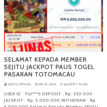
SELAMAT KEPADA MEMBER
SEJITU JACKPOT PAUS TOGEL
PASARAN TOTOMACAU
SEJITU OFFICIAL
MEI 19, 2025
JACKPOT TOGEL
USER ID : YUI***9 DEPOSIT : Rp. 250.000
JACKPOT : Rp. 5.000.000 WITHDRAW : Rp.
5.000.000 Selamat Kepada Member SEJITU