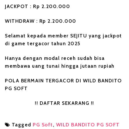
JACKPOT : Rp 2.200.000
WITHDRAW : Rp 2.200.000
Selamat kepada member SEJITU yang jackpot
di game tergacor tahun 2025
Hanya dengan modal receh sudah bisa
membawa uang tunai hingga jutaan rupiah
POLA BERMAIN TERGACOR DI WILD BANDITO
PG SOFT
!! DAFTAR SEKARANG !!
Tagged
PG Soft
,
WILD BANDITO PG SOFT