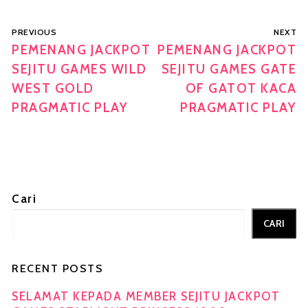
Navigasi
PREVIOUS
NEXT
pos
Previous
PEMENANG JACKPOT
Next
PEMENANG JACKPOT
post:
post:
SEJITU GAMES WILD
SEJITU GAMES GATE
WEST GOLD
OF GATOT KACA
PRAGMATIC PLAY
PRAGMATIC PLAY
Cari
CARI
RECENT POSTS
SELAMAT KEPADA MEMBER SEJITU JACKPOT