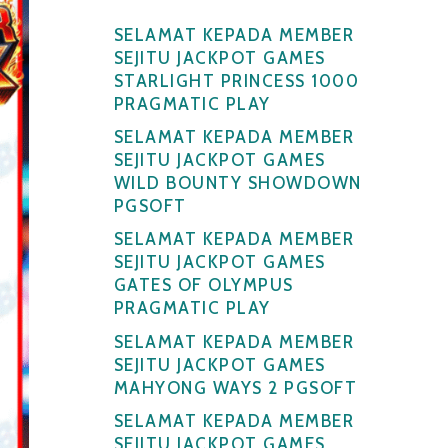
SELAMAT KEPADA MEMBER
SEJITU JACKPOT GAMES
STARLIGHT PRINCESS 1000
PRAGMATIC PLAY
SELAMAT KEPADA MEMBER
SEJITU JACKPOT GAMES
WILD BOUNTY SHOWDOWN
PGSOFT
SELAMAT KEPADA MEMBER
SEJITU JACKPOT GAMES
GATES OF OLYMPUS
PRAGMATIC PLAY
SELAMAT KEPADA MEMBER
SEJITU JACKPOT GAMES
MAHYONG WAYS 2 PGSOFT
SELAMAT KEPADA MEMBER
SEJITU JACKPOT GAMES