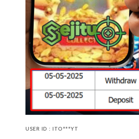
USER ID : ITO***YT