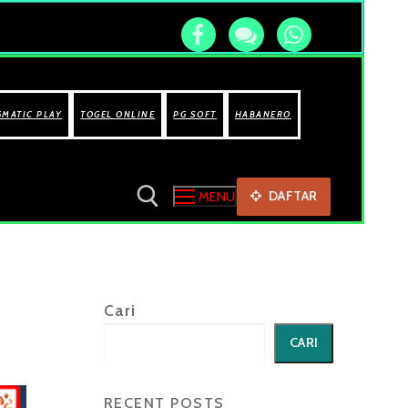
MATIC PLAY
TOGEL ONLINE
PG SOFT
HABANERO
DAFTAR
MENU
Cari:
Cari
CARI
RECENT POSTS