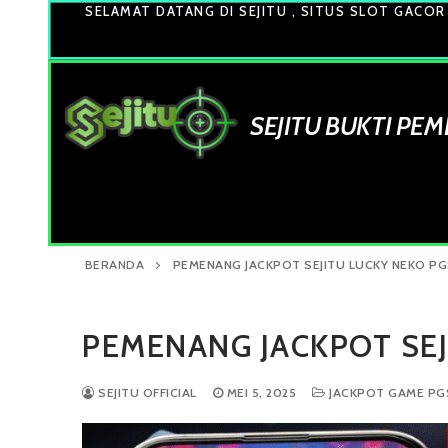
Lompat
SELAMAT DATANG DI SEJITU , SITUS SLOT GACOR 
ke
konten
SEJITU BUKTI PE
BERANDA
PEMENANG JACKPOT SEJITU LUCKY NEKO P
PEMENANG JACKPOT SEJ
SEJITU OFFICIAL
MEI 5, 2025
JACKPOT GAME PG