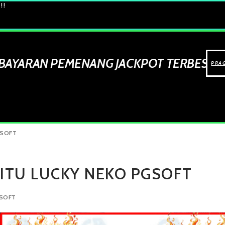
!!
MBAYARAN PEMENANG JACKPOT TERBESAR
PRAG
GSOFT
ITU LUCKY NEKO PGSOFT
SOFT