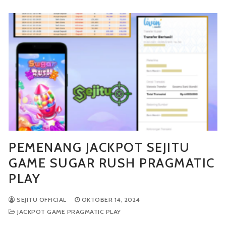
PEMENANG JACKPOT SEJITU
GAME SUGAR RUSH PRAGMATIC
PLAY
SEJITU OFFICIAL
OKTOBER 14, 2024
JACKPOT GAME PRAGMATIC PLAY