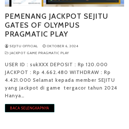
PEMENANG JACKPOT SEJITU
GATES OF OLYMPUS
PRAGMATIC PLAY
SEJITU OFFICIAL
OKTOBER 6, 2024
JACKPOT GAME PRAGMATIC PLAY
USER ID : sukXXX DEPOSIT : Rp 120.000
JACKPOT : Rp 4.662.480 WITHDRAW : Rp
4.421.000 Selamat kepada member SEJITU
yang jackpot di game tergacor tahun 2024
Hanya…
BACA SELENGKAPNYA