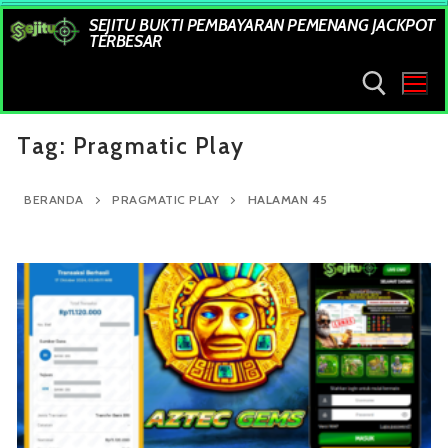
Lompat
SEJITU BUKTI PEMBAYARAN PEMENANG JACKPOT
ke
TERBESAR
konten
Tag:
Pragmatic Play
Cari:
BERANDA
PRAGMATIC PLAY
HALAMAN 45