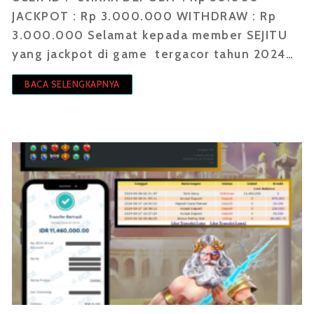
JACKPOT : Rp 3.000.000 WITHDRAW : Rp
3.000.000 Selamat kepada member SEJITU
yang jackpot di game tergacor tahun 2024…
BACA SELENGKAPNYA