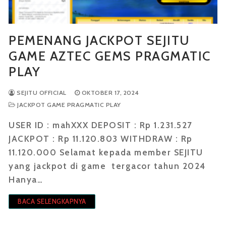
PEMENANG JACKPOT SEJITU
GAME AZTEC GEMS PRAGMATIC
PLAY
SEJITU OFFICIAL
OKTOBER 17, 2024
JACKPOT GAME PRAGMATIC PLAY
USER ID : mahXXX DEPOSIT : Rp 1.231.527
JACKPOT : Rp 11.120.803 WITHDRAW : Rp
11.120.000 Selamat kepada member SEJITU
yang jackpot di game tergacor tahun 2024
Hanya…
BACA SELENGKAPNYA