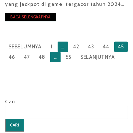
yang jackpot di game tergacor tahun 2024…
BACA SELENGKAPNYA
Paginasi
SEBELUMNYA
1
…
42
43
44
45
pos
46
47
48
…
55
SELANJUTNYA
Cari
CARI