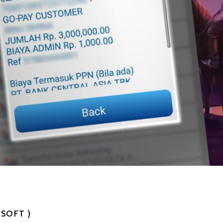
SOFT )