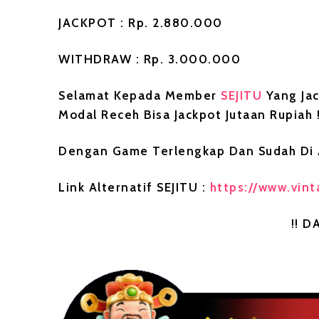
JACKPOT : Rp. 2.880.000
WITHDRAW : Rp. 3.000.000
Selamat Kepada Member
SEJITU
Yang Jac
Modal Receh Bisa Jackpot Jutaan Rupiah !
Dengan Game Terlengkap Dan Sudah Di A
Link Alternatif SEJITU :
https://www.vint
!! D