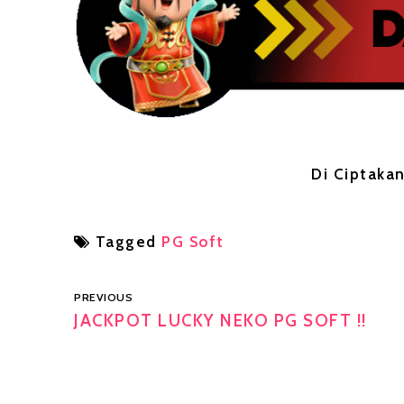
Di Ciptaka
Tagged
PG Soft
Navigasi
PREVIOUS
pos
Previous
JACKPOT LUCKY NEKO PG SOFT !!
post: