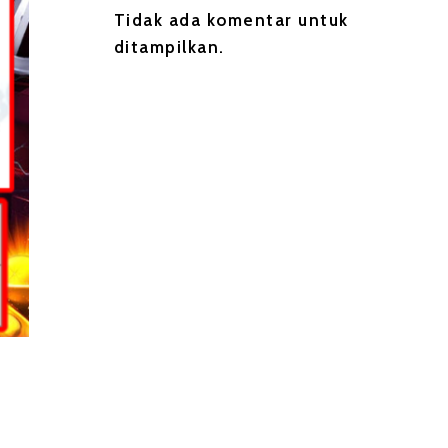
Tidak ada komentar untuk
ditampilkan.