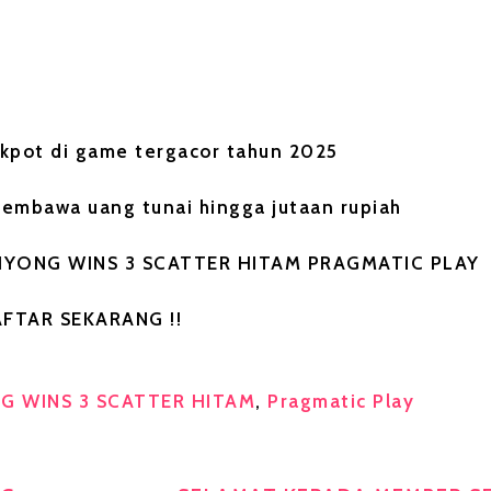
kpot di game tergacor tahun 2025
embawa uang tunai hingga jutaan rupiah
YONG WINS 3 SCATTER HITAM PRAGMATIC PLAY
AFTAR SEKARANG !!
G WINS 3 SCATTER HITAM
,
Pragmatic Play