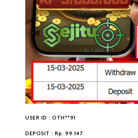
USER ID : OTH**91
DEPOSIT : Rp. 99.147