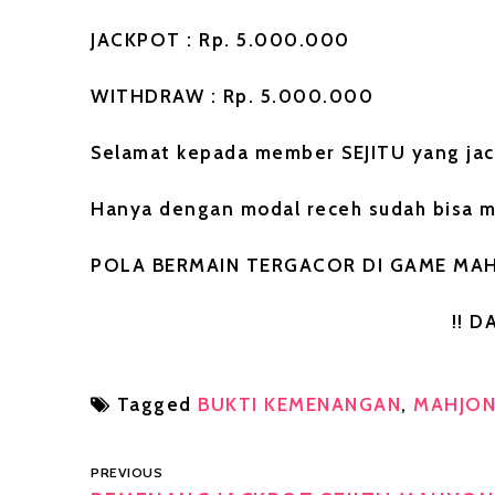
JACKPOT : Rp. 5.000.000
WITHDRAW : Rp. 5.000.000
Selamat kepada member SEJITU yang jac
Hanya dengan modal receh sudah bisa m
POLA BERMAIN TERGACOR DI GAME MAH
!! D
Tagged
BUKTI KEMENANGAN
,
MAHJON
Navigasi
PREVIOUS