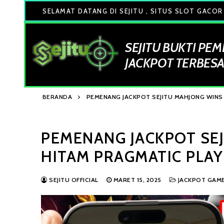
Lompat
SELAMAT DATANG DI SEJITU , SITUS SLOT GACOR 
ke
konten
SEJITU BUKTI P
JACKPOT TERBES
BERANDA
PEMENANG JACKPOT SEJITU MAHJONG WINS 
PEMENANG JACKPOT SEJ
HITAM PRAGMATIC PLAY
SEJITU OFFICIAL
MARET 15, 2025
JACKPOT GAME