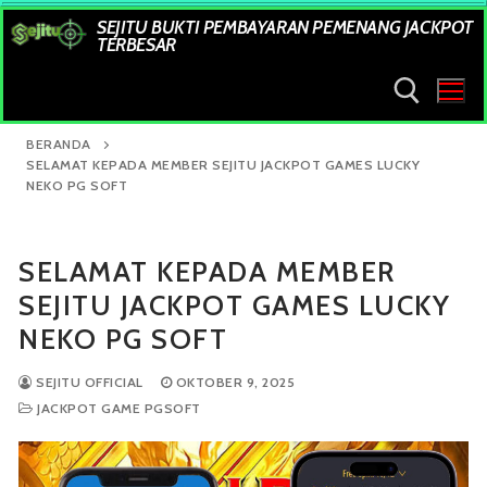
Lompat
SEJITU BUKTI PEMBAYARAN PEMENANG JACKPOT
ke
TERBESAR
konten
BERANDA
SELAMAT KEPADA MEMBER SEJITU JACKPOT GAMES LUCKY
NEKO PG SOFT
Cari:
SELAMAT KEPADA MEMBER
SEJITU JACKPOT GAMES LUCKY
NEKO PG SOFT
SEJITU OFFICIAL
OKTOBER 9, 2025
JACKPOT GAME PGSOFT