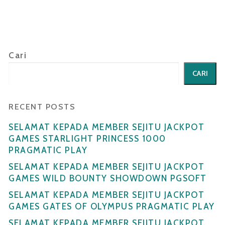
Cari
CARI
RECENT POSTS
SELAMAT KEPADA MEMBER SEJITU JACKPOT
GAMES STARLIGHT PRINCESS 1000
PRAGMATIC PLAY
SELAMAT KEPADA MEMBER SEJITU JACKPOT
GAMES WILD BOUNTY SHOWDOWN PGSOFT
SELAMAT KEPADA MEMBER SEJITU JACKPOT
GAMES GATES OF OLYMPUS PRAGMATIC PLAY
SELAMAT KEPADA MEMBER SEJITU JACKPOT