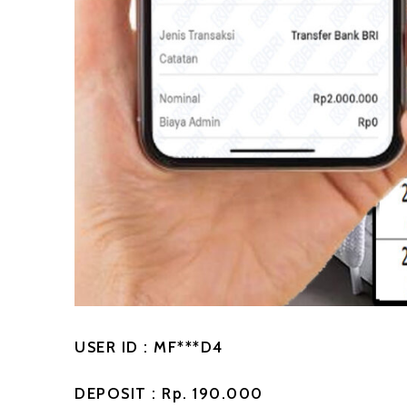
USER ID : MF***D4
DEPOSIT : Rp. 190.000