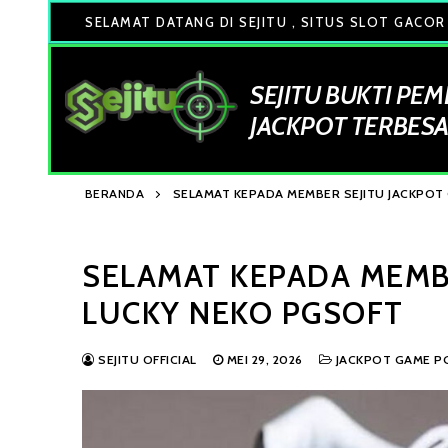
Lompat
SELAMAT DATANG DI SEJITU , SITUS SLOT GACOR 
ke
konten
SEJITU BUKTI P
JACKPOT TERBES
BERANDA
SELAMAT KEPADA MEMBER SEJITU JACKPOT
SELAMAT KEPADA MEMB
LUCKY NEKO PGSOFT
SEJITU OFFICIAL
MEI 29, 2026
JACKPOT GAME P