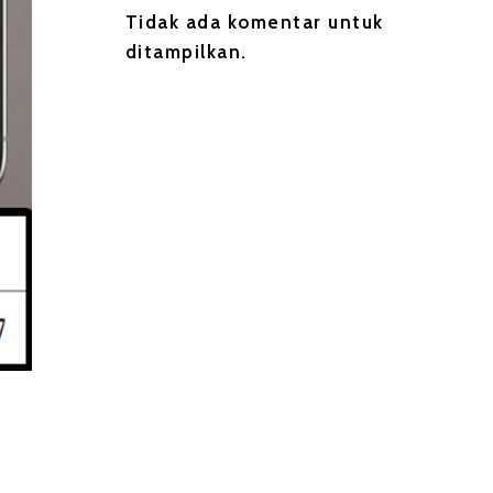
Tidak ada komentar untuk
ditampilkan.