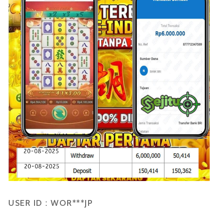
USER ID : WOR***JP