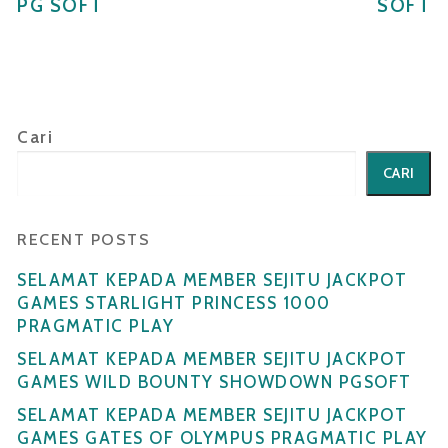
PG SOFT
SOFT
Cari
CARI
RECENT POSTS
SELAMAT KEPADA MEMBER SEJITU JACKPOT
GAMES STARLIGHT PRINCESS 1000
PRAGMATIC PLAY
SELAMAT KEPADA MEMBER SEJITU JACKPOT
GAMES WILD BOUNTY SHOWDOWN PGSOFT
SELAMAT KEPADA MEMBER SEJITU JACKPOT
GAMES GATES OF OLYMPUS PRAGMATIC PLAY