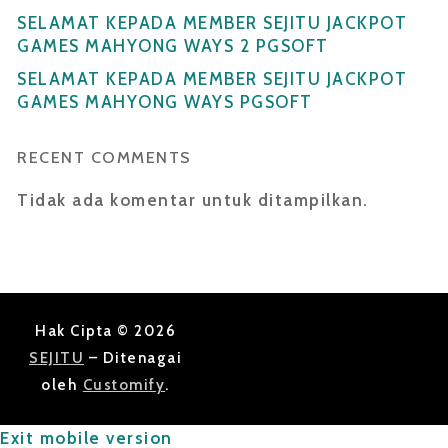
SELAMAT KEPADA MEMBER SEJITU JACKPOT
GAMES MAHYONG WAYS 2 PGSOFT
SELAMAT KEPADA MEMBER SEJITU JACKPOT
GAMES MAHYONG WAYS PGSOFT
RECENT COMMENTS
Tidak ada komentar untuk ditampilkan.
Hak Cipta © 2026
SEJITU
– Ditenagai
oleh
Customify
.
Exit mobile version