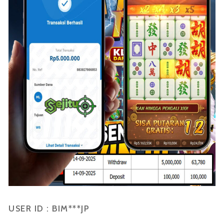
USER ID : BIM***JP