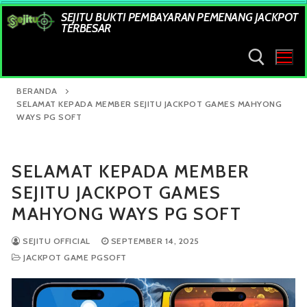
Lompat
SEJITU BUKTI PEMBAYARAN PEMENANG JACKPOT
ke
TERBESAR
konten
BERANDA
SELAMAT KEPADA MEMBER SEJITU JACKPOT GAMES MAHYONG
WAYS PG SOFT
Cari:
SELAMAT KEPADA MEMBER
SEJITU JACKPOT GAMES
MAHYONG WAYS PG SOFT
SEJITU OFFICIAL
SEPTEMBER 14, 2025
JACKPOT GAME PGSOFT