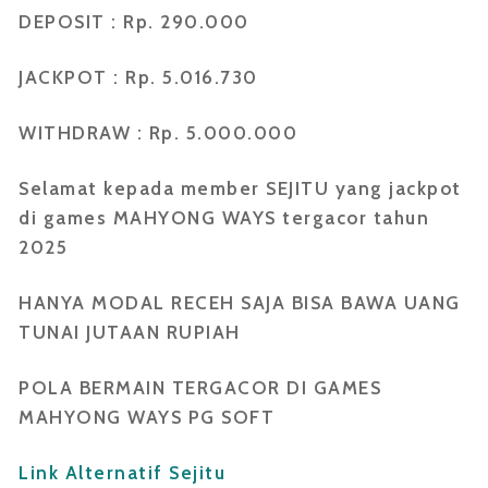
DEPOSIT : Rp. 290.000
JACKPOT : Rp. 5.016.730
WITHDRAW : Rp. 5.000.000
Selamat kepada member SEJITU yang jackpot
di games MAHYONG WAYS tergacor tahun
2025
HANYA MODAL RECEH SAJA BISA BAWA UANG
TUNAI JUTAAN RUPIAH
POLA BERMAIN TERGACOR DI GAMES
MAHYONG WAYS PG SOFT
Link Alternatif Sejitu