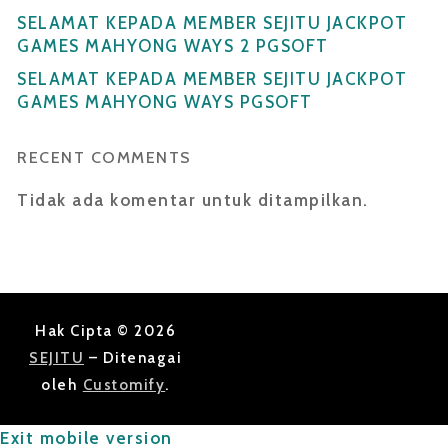
SELAMAT KEPADA MEMBER SEJITU JACKPOT
GAMES MAHYONG WAYS 2 PGSOFT
SELAMAT KEPADA MEMBER SEJITU JACKPOT
GAMES MAHYONG WAYS PGSOFT
RECENT COMMENTS
Tidak ada komentar untuk ditampilkan.
Hak Cipta © 2026
SEJITU
– Ditenagai
oleh
Customify
.
Exit mobile version