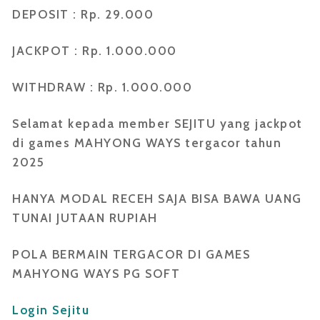
DEPOSIT : Rp. 29.000
JACKPOT : Rp. 1.000.000
WITHDRAW : Rp. 1.000.000
Selamat kepada member SEJITU yang jackpot
di games MAHYONG WAYS tergacor tahun
2025
HANYA MODAL RECEH SAJA BISA BAWA UANG
TUNAI JUTAAN RUPIAH
POLA BERMAIN TERGACOR DI GAMES
MAHYONG WAYS PG SOFT
Login Sejitu