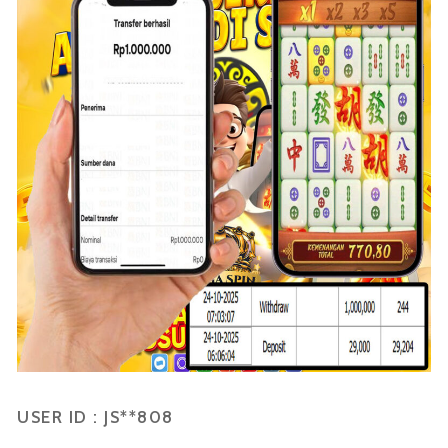
USER ID : JS**808