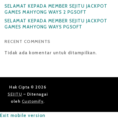
SELAMAT KEPADA MEMBER SEJITU JACKPOT
GAMES MAHYONG WAYS 2 PGSOFT
SELAMAT KEPADA MEMBER SEJITU JACKPOT
GAMES MAHYONG WAYS PGSOFT
RECENT COMMENTS
Tidak ada komentar untuk ditampilkan.
Hak Cipta © 2026
SEJITU
– Ditenagai
oleh
Customify
.
Exit mobile version