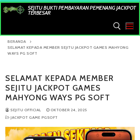
Lompat
SEJITU BUKTI PEMBAYARAN PEMENANG JACKPOT
ke
TERBESAR
konten
BERANDA
SELAMAT KEPADA MEMBER SEJITU JACKPOT GAMES MAHYONG
WAYS PG SOFT
Cari:
SELAMAT KEPADA MEMBER
SEJITU JACKPOT GAMES
MAHYONG WAYS PG SOFT
SEJITU OFFICIAL
OKTOBER 24, 2025
JACKPOT GAME PGSOFT