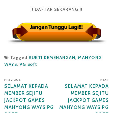
!! DAFTAR SEKARANG !!
Tagged
BUKTI KEMENANGAN
,
MAHYONG
WAYS
,
PG Soft
Navigasi
PREVIOUS
NEXT
pos
Previous
SELAMAT KEPADA
Next
SELAMAT KEPADA
post:
post:
MEMBER SEJITU
MEMBER SEJITU
JACKPOT GAMES
JACKPOT GAMES
MAHYONG WAYS PG
MAHYONG WAYS PG