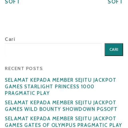
SOFT
SOFT
Cari
CARI
RECENT POSTS
SELAMAT KEPADA MEMBER SEJITU JACKPOT
GAMES STARLIGHT PRINCESS 1000
PRAGMATIC PLAY
SELAMAT KEPADA MEMBER SEJITU JACKPOT
GAMES WILD BOUNTY SHOWDOWN PGSOFT
SELAMAT KEPADA MEMBER SEJITU JACKPOT
GAMES GATES OF OLYMPUS PRAGMATIC PLAY