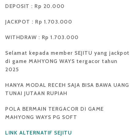
DEPOSIT : Rp 20.000
JACKPOT : Rp 1.703.000
WITHDRAW : Rp 1.703.000
Selamat kepada member SEJITU yang jackpot
di game MAHYONG WAYS tergacor tahun
2025
HANYA MODAL RECEH SAJA BISA BAWA UANG
TUNAI JUTAAN RUPIAH
POLA BERMAIN TERGACOR DI GAME
MAHYONG WAYS PG SOFT
LINK ALTERNATIF SEJITU