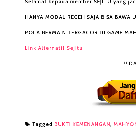
Selamat kepada member SEJITU yang ja
HANYA MODAL RECEH SAJA BISA BAWA 
POLA BERMAIN TERGACOR DI GAME MA
Link Alternatif Sejitu
!! D
Tagged
BUKTI KEMENANGAN
,
MAHYO