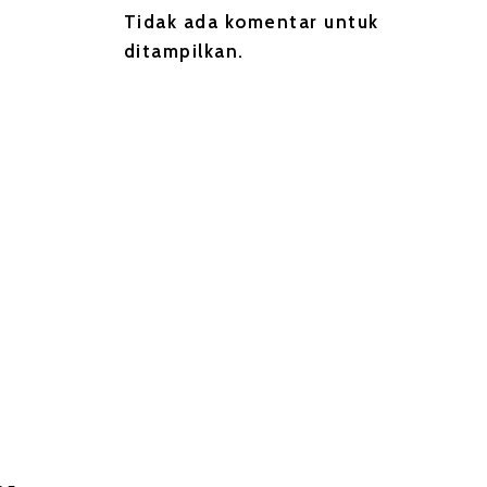
Tidak ada komentar untuk
ditampilkan.