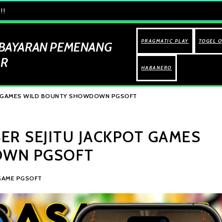
!!
PRAGMATIC PLAY
TOGEL 
EMBAYARAN PEMENANG
AR
HABANERO
OT GAMES WILD BOUNTY SHOWDOWN PGSOFT
Cari:
ER SEJITU JACKPOT GAMES
OWN PGSOFT
GAME PGSOFT