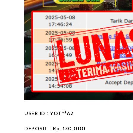
USER ID : YOT**A2
DEPOSIT : Rp. 130.000