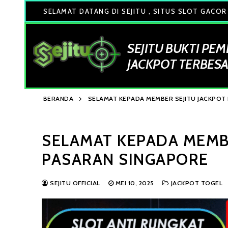
Lompat
SELAMAT DATANG DI SEJITU , SITUS SLOT GACOR 
ke
konten
SEJITU BUKTI P
JACKPOT TERBES
BERANDA
SELAMAT KEPADA MEMBER SEJITU JACKPOT
SELAMAT KEPADA MEMBE
PASARAN SINGAPORE
SEJITU OFFICIAL
MEI 10, 2025
JACKPOT TOGEL