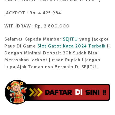
JACKPOT : Rp. 4.425.984
WITHDRAW : Rp. 2.800.000
Selamat Kepada Member
SEJITU
yang Jackpot
Paus Di Game
Slot Gatot Kaca 2024 Terbaik
!!
Dengan Minimal Deposit 20k Sudah Bisa
Merasakan Jackpot Jutaan Rupiah ! Jangan
Lupa Ajak Teman nya Bermain Di SEJITU !