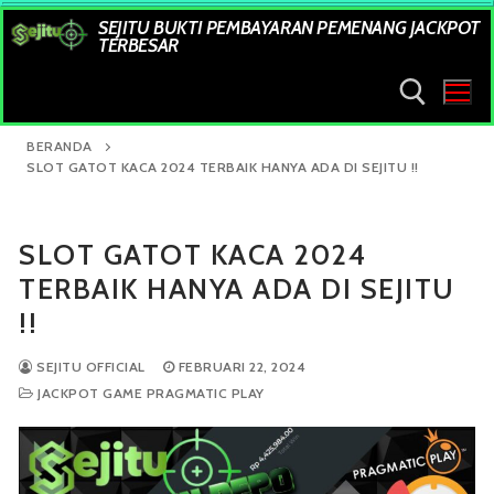
Lompat
SEJITU BUKTI PEMBAYARAN PEMENANG JACKPOT
ke
TERBESAR
konten
BERANDA
SLOT GATOT KACA 2024 TERBAIK HANYA ADA DI SEJITU !!
Cari:
SLOT GATOT KACA 2024
TERBAIK HANYA ADA DI SEJITU
!!
SEJITU OFFICIAL
FEBRUARI 22, 2024
JACKPOT GAME PRAGMATIC PLAY