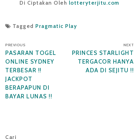
Di Ciptakan Oleh
lotteryterjitu.com
Tagged
Pragmatic Play
Navigasi
PREVIOUS
NEXT
pos
Previous
PASARAN TOGEL
Next
PRINCES STARLIGHT
post:
post:
ONLINE SYDNEY
TERGACOR HANYA
TERBESAR !!
ADA DI SEJITU !!
JACKPOT
BERAPAPUN DI
BAYAR LUNAS !!
Cari